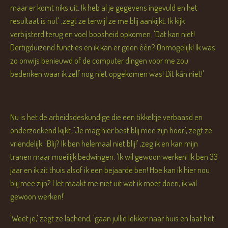
maar er komt niks uit. Ik heb al je gegevens ingevuld en het
resultaat is nul.' ,zegt ze terwijl ze me blij aankijkt. Ik kijk
verbijsterd terug en voel boosheid opkomen. 'Dat kan niet!
Dertigduizend functies en ik kan er geen één? Onmogelijk! Ik was
zo onwijs benieuwd of de computer dingen voor me zou
bedenken waar ik zelf nog niet opgekomen was! Dit kán niet!'
Nu is het de arbeidsdeskundige die een tikkeltje verbaasd en
onderzoekend kijkt. 'Je mag hier best blij mee zijn hoor.', zegt ze
vriendelijk. 'Blij? Ik ben helemaal niet blij!' ,zeg ik en kan mijn
tranen maar moeilijk bedwingen. 'Ik wil gewoon werken! Ik ben 33
jaar en ik zit thuis alsof ik een bejaarde ben! Hoe kan ik hier nou
blij mee zijn? Het maakt me niet uit wat ik moet doen, ik wil
gewoon werken!'
'Weet je,' zegt ze lachend, 'gaan jullie lekker naar huis en laat het