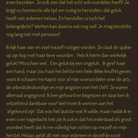
even bezinken. Je zult zien dat het echt ook voordelen heeft! Je
krijgt nu tenminste alle tijd om rustig te herstellen, dat geluk
heeft niet iedereen helaas. En herstellen is toch het
belangrijkste? Werken kan daarna ook nog wel! Je mag tenslotte
nog lang niet met pensioen!'
Ik kijk haar aan en voel mezelf rustiger worden. Ze slaat de spijker
op zijn kop met haar lieve woorden... Heb ik hierin dan werkelijk
geluk? Misschien wel... Een geluk bij een ongeluk... Ik geef haar
een hand, maar zou haar het liefste een hele dikke knuffel geven,
want ik schaam me kapot voor al mijn vooroordelen over de arts,
de arbeidsdeskundige en mijn angsten over het UWV. Ze waren
allemaal ongegrond. Ik ben gehoord en begrepen en daar ben ik
ontzettend dankbaar voor! Wel moet ik wennen aan het
'afgekeurd zijn'. Dat was het laatste wat ik wilde, maar nadat ik er
even over nagedacht heb zie ik ook in dat het inderdaad als groot
voordeel heeft dat ik me volledig kan richten op mezelf en mijn
herstel. Helaas geldt dit niet voor iedereen in dezelfde soort