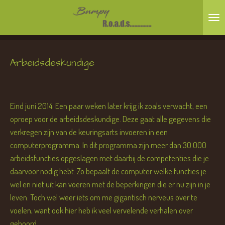
Ga
direct
naar
de
Arbeidsdeskundige
hoofdinhoud
Eind juni 2014. Een paar weken later krijg ik zoals verwacht, een
oproep voor de arbeidsdeskundige. Deze gaat alle gegevens die
verkregen zijn van de keuringsarts invoeren in een
computerprogramma. In dit programma zijn meer dan 30.000
arbeidsfuncties opgeslagen met daarbij de competenties die je
daarvoor nodig hebt. Zo bepaalt de computer welke functies je
wel en niet uit kan voeren met de beperkingen die er nu zijn in je
leven. Toch wel weer iets om me gigantisch nerveus over te
voelen, want ook hier heb ik veel vervelende verhalen over
gehoord...