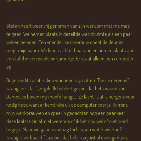
Stefan heeft weer vrij genomen van zijn werk om met me mee
te gaan. We nemen plaats in dezelfde wachtruimte als een paar
weken geleden. Een vriendelijke mevrouw opent de deur en
roept mijn naam. We lopen achter haar aan en nemen plaats aan
een tafel in een piepklein kamertje. Er staat alleen een computer
op.
Ongemerkt zucht ik diep wanneer ik ga zitten. 'Ben je nerveus?'
,vraagt ze. 'Ja...' ,zeg ik. 'Ik heb het gevoel dat het zwaard van
Damocles boven mijn hoofd hangt...' Ze lacht. 'Dat is nergens voor
nodig hoor, want er komt niks uit de computer voor je.' Ik frons
mijn wenkbrauwen en speel in gedachten nog een paar keer
deze laatste zin af, niet wetende of ik het nou wel of niet goed
begrijp. 'Maar we gaan vandaag toch kijken wat ik wél kan?'
,vraag ik verbaasd. 'Jazeker, dat heb ik zojuist al even gedaan,