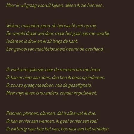
Maar ik wil graag vooruit kijken, alleen ik zie het niet...
Weken, maanden, jaren, de tijd wacht niet op mij.
De wereld draait wel door, maar het gaat aan me voorbij.
Iedereen is druk en ik zit langs de kant.
Een gevoel van machteloosheid neemt de overhand...
Ik voel soms jaloezie naar de mensen om me heen.
Ik kan er niets aan doen, dan ben ik boos op iedereen.
Ik zou zo graag meedoen, mis de gezelligheid.
Maar mijn leven is nu anders, zonder impulsiviteit.
Plannen, plannen, plannen, dat is alles wat ik doe.
Ik kan er niet aan wennen, ik geef er niet aan toe!
Ik wil terug naar hoe het was, hou vast aan het verleden.