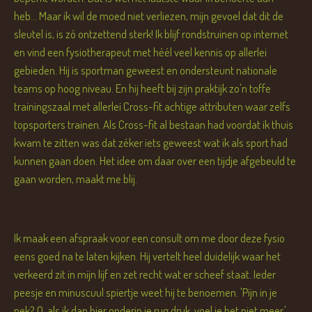
heb... Maar ik wil de moed niet verliezen, mijn gevoel dat dit de
sleutel is, is zó ontzettend sterk! Ik blijf rondstruinen op internet
en vind een fysiotherapeut met héél veel kennis op allerlei
gebieden. Hij is sportman geweest en ondersteunt nationale
teams op hoog niveau. En hij heeft bij zijn praktijk zo'n toffe
trainingszaal met allerlei Cross-fit achtige attributen waar zelfs
topsporters trainen. Als Cross-fit al bestaan had voordat ik thuis
kwam te zitten was dat zéker iets geweest wat ik als sport had
kunnen gaan doen. Het idee om daar over een tijdje afgebeuld te
gaan worden, maakt me blij.
Ik maak een afspraak voor een consult om me door deze fysio
eens goed na te laten kijken. Hij vertelt heel duidelijk waar het
verkeerd zit in mijn lijf en zet recht wat er scheef staat. Ieder
peesje en minuscuul spiertje weet hij te benoemen. 'Pijn in je
nek? O, als ik dan hier onderin je rug druk, voel je het niet meer.'