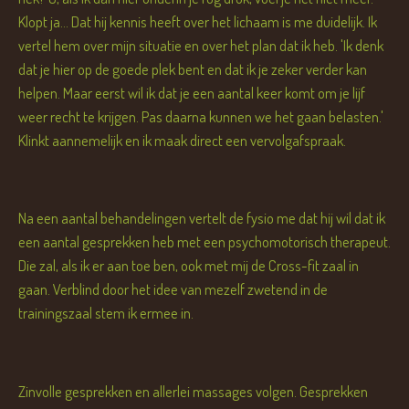
Klopt ja... Dat hij kennis heeft over het lichaam is me duidelijk. Ik
vertel hem over mijn situatie en over het plan dat ik heb. 'Ik denk
dat je hier op de goede plek bent en dat ik je zeker verder kan
helpen. Maar eerst wil ik dat je een aantal keer komt om je lijf
weer recht te krijgen. Pas daarna kunnen we het gaan belasten.'
Klinkt aannemelijk en ik maak direct een vervolgafspraak.
Na een aantal behandelingen vertelt de fysio me dat hij wil dat ik
een aantal gesprekken heb met een psychomotorisch therapeut.
Die zal, als ik er aan toe ben, ook met mij de Cross-fit zaal in
gaan. Verblind door het idee van mezelf zwetend in de
trainingszaal stem ik ermee in.
Zinvolle gesprekken en allerlei massages volgen. Gesprekken