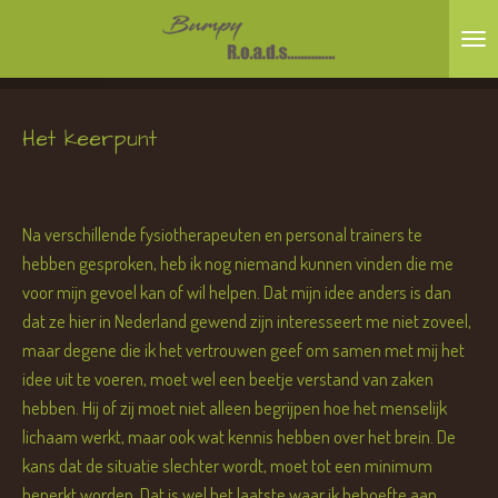
Ga
direct
naar
de
Het keerpunt
hoofdinhoud
Na verschillende fysiotherapeuten en personal trainers te
hebben gesproken, heb ik nog niemand kunnen vinden die me
voor mijn gevoel kan of wil helpen. Dat mijn idee anders is dan
dat ze hier in Nederland gewend zijn interesseert me niet zoveel,
maar degene die ik het vertrouwen geef om samen met mij het
idee uit te voeren, moet wel een beetje verstand van zaken
hebben. Hij of zij moet niet alleen begrijpen hoe het menselijk
lichaam werkt, maar ook wat kennis hebben over het brein. De
kans dat de situatie slechter wordt, moet tot een minimum
beperkt worden. Dat is wel het laatste waar ik behoefte aan