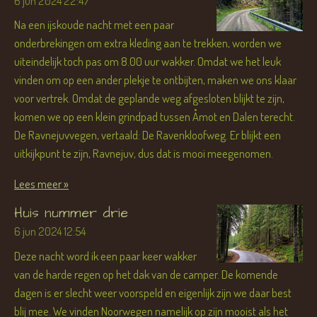
6 jun 2024
22:47
Na een ijskoude nacht met een paar
onderbrekingen om extra kleding aan te trekken, worden we
uiteindelijk toch pas om 8.00 uur wakker. Omdat we het leuk
vinden om op een ander plekje te ontbijten, maken we ons klaar
voor vertrek. Omdat de geplande weg afgesloten blijkt te zijn,
komen we op een klein grindpad tussen Åmot en Dalen terecht.
De Ravnejuvvegen, vertaald: De Ravenkloofweg. Er blijkt een
uitkijkpunt te zijn, Ravnejuv, dus dat is mooi meegenomen.
Lees meer »
Huis nummer drie
6 jun 2024
12:54
Deze nacht word ik een paar keer wakker
van de harde regen op het dak van de camper. De komende
dagen is er slecht weer voorspeld en eigenlijk zijn we daar best
blij mee. We vinden Noorwegen namelijk op zijn mooist als het