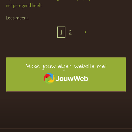
net geregend heeft.
Lees meer »
1
2
Maak jouw eigen website met
JouwWeb