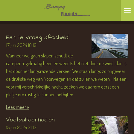
Ga
direct
naar
de
Een te vroeg afscheid
hoofdinhoud
17 jun 2024
10:19
Wanneer we gaan slapen schudt de
camper regelmatig heen en weer. Is het niet door de wind, dan is
het door het langsrazende verkeer. We staan langs zo ongeveer
de drukste weg van Noorwegen en dat zullen we weten... Na een
voor mij verschrikkelijke nacht, zoeken we daarom eerst een
plekje om rustig te kunnen ontbijten.
Lees meer »
Voetbaltoernooien
15 jun 2024
21:12