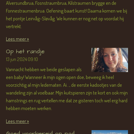
Alversundbrua, Fosnstraumbrua, Kilstraumen brygge en de
Fonnestraumenbrua. Oefening baart kunst! Daarna komen we bij
het pontje Leirvåg-Sløvåg. We kunnen er nog net op voordat hij
vertrekt.
Lees meer »
Op het randje
13 jun 2024
09:10
Vannacht hebben we beide geslapen als
een baby! Wanneer ik mijn ogen open doe, beweeg ik heel
voorzichtig al mijn ledematen. Ai..., de eerste kadootjes van de
wandeling zijn al voelbaar. Mijn kuitspieren zijn te kort en ook mijn
hamstrings en rug vertellen me dat ze gisteren toch wel erg hard
hebben moeten werken.
Lees meer »
Goed voorbereid op pad