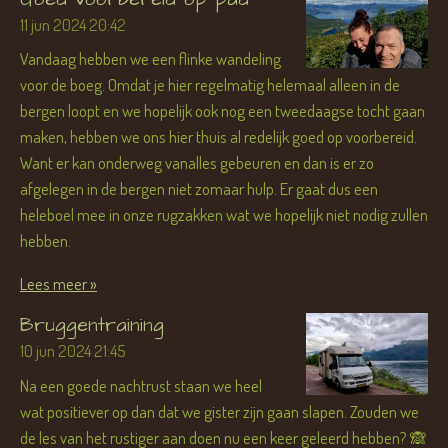
11 jun 2024
20:42
Vandaag hebben we een flinke wandeling
voor de boeg. Omdat je hier regelmatig helemaal alleen in de
bergen loopt en we hopelijk ook nog een tweedaagse tocht gaan
maken, hebben we ons hier thuis al redelijk goed op voorbereid.
Want er kan onderweg vanalles gebeuren en dan is er zo
afgelegen in de bergen niet zomaar hulp. Er gaat dus een
heleboel mee in onze rugzakken wat we hopelijk niet nodig zullen
hebben.
Lees meer »
Bruggentraining
10 jun 2024
21:45
Na een goede nachtrust staan we heel
wat positiever op dan dat we gister zijn gaan slapen. Zouden we
de les van het rustiger aan doen nu een keer geleerd hebben? 🙈