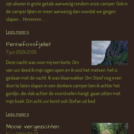
zijn alweer in grote getale aanwezig rondom onze camper. Ook in
de camper lijken er meer aanwezig dan voordat we gingen
slapen.... Hmmmm........
Lees meer »
Fennefossfjellet
7 jun 2024
21:05
Deze nacht was voor mij een korte. Om
vier uur deed ik mijn ogen open en ik wist het meteen: het is
gedaan met de nacht. Ik was klaarwakker. Om Steef nog even
door te laten slapen in een donkere camper ben ik achter het
gordijn, die vlak achter de voorstoelen hangt, gaan zitten met
mijn boek. Om acht uur komt ook Stefan uit bed.
Lees meer »
Mooie vergezichten