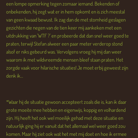
een lompe opmerking tegen zomaar iemand. Bekenden of
onbekenden, hij zegt wat er in hem opkomt en is zich meestal
van geen kwaad bewust. Ik zag dan de met stomheid geslagen
gezichten die negen van de tien keer míj aankeken met een
uitdrukking van 'WTF ?' en probeerde dat dan snel weer goed te
praten, terwijl Stefan alweer een paar meter verderop stond
alsof er niks gebeurd was. Vervolgens vroeg hij mij dan weer
waarom ik met wildvreemde mensen bleef staan praten. Het
zorgde vaak voor hilarische situaties! Je moet erbij geweest zijn
denk ik...
*Waar hij de situatie gewoon accepteert zoals die is, kan ik daar
grote moeite mee hebben en eigenwijs, koppig en volhardend
zijn. Hij heeft het ook wel moeilijk gehad met deze situatie en
natuurlijk ging hij er vanuit dat het allemaal wel weer goed zou
komen. Maar hij ziet ook wat het met mij doet en hoe ik ermee