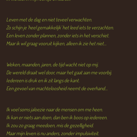
Leven met de dag en niet teveel verwachten.
Zo schijn je 'heel gemakkelijk' het leed iets te verzachten.
Een leven zonder plannen, zonder iets in het verschiet.
Maar ik wil graag vooruit kijken, alleen ik zie het niet...
Weken, maanden, jaren, de tijd wacht niet op mij.
De wereld draait wel door, maar het gaat aan me voorbij.
Iedereen is druk en ik zit langs de kant.
Een gevoel van machteloosheid neemt de overhand...
Ik voel soms jaloezie naar de mensen om me heen.
Ik kan er niets aan doen, dan ben ik boos op iedereen.
Ik zou zo graag meedoen, mis de gezelligheid.
Maar mijn leven is nu anders, zonder impulsiviteit.