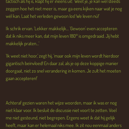
tactisch als hij is, klapt hij er ineens uit: 'Weet je, je kan wel steeds
zeggen hoe het niet meer is, maar ga eens kijken naar wat je nog
wél kan. Laat het verleden gewoon los! We leven nú!'
Ik schrik ervan. 'Lekker makkelijk... 'Gewoon' even accepteren
dat ik niks meer kan, dat mijn leven 180° is omgedraaid. Jij hebt
makkelijk praten...'
'Ik weet niet hoor,' zegt hij, 'maar ook mijn leven wordt hierdoor
gigantisch beïnvloed! En daar zal, als je op deze koppige manier
doorgaat, niet zo snel verandering in komen. Je zult het moeten
gaan accepteren!'
Achteraf gezien waren het wijze woorden, maar ik was er nog
niet klaar voor. Ik besluit de discussie niet voort te zetten. Voel
me niet gesteund, niet begrepen. Ergens weet ik dat hij gelijk
heeft, maar kan er helemaal niks mee. Ik zit nou eenmaal anders