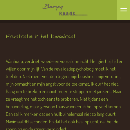
Ga
direct
naar
de
Frustratie in het kwadraat
hoofdinhoud
Wanhoop, verdriet, woede en vooral onmacht. Het giert bij tijd en
wijlen door mijn lijf! Van de revalidatiepsycholoog moet ik het
toelaten. Niet meer vechten tegen mijn boosheid, mijn verdriet,
mijn onmacht en mijn angst voor de toekomst. Ik durf het niet.
Bang om te breken en nóóit meer te stoppen met janken... Maar
ze vraagt me het toch eens te proberen. Niet tijdens een
behandeling, maar gewoon thuis wanneer ik het op voel komen.
Dan zal ik merken dat een huilbui helemaal niet zo lang duurt.
Maximaal 90 seconden. En dat het ook best oplucht, dat het de
spanning en de stress vermindert.