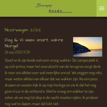
Ga
direct
naar
de
Noorwegen 2022
hoofdinhoud
Dag 16 Vi sees snart, vakre
Norge!
24 sep 2022
11:39
Steef en ik zijn beide extreem vroeg wakker. De camperplek is
op zich prima, maar het vooruitzicht van de terugreis zorgt denk
ik voor ons allebei voor wat innerlijke onrust. We zeggen nog niks,
maar weten allebei van elkaar dat we wakker zijn. Na een poos
draaien en woelen kijk ik op mijn horloge en zie ik dat het nog
geen 4 uur in de ochtend is. Véél te vroeg om wakker te zijn,
zeker als we nog tot diep in de nacht moeten rijden. Ik probeer
nog wat te slapen, maar dat lukt niet.