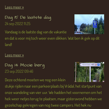
Lees meer »
Dag 15 De laatste dag
24 sep 2022
11:25
Vandaag is de laatste dag van de vakantie
en dat is voor mij toch weer even slikken. Wat ben ik gek op dit
land!
Lees meer »
Dag 14 Mooie berg
23 sep 2022
09:46
Deze ochtend moeten we nog een klein
stukje rijden naar een parkeerplaats bij Vrådal, het startpunt van
onze wandeling van vier uur. We hadden het voornemen om het
hek weer netjes terug te plaatsen, maar gisteravond hebben we
gezelschap gekregen van nog twee campers. Het hek nu