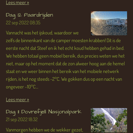
Lees meer »
Dag 12 Paardrijden
22 sep 2022
08:35
Vannacht was het ijskoud, waardoor we
zelfs de binnenkant van de camper moesten krabben! Dit is de
eerste nacht dat Steef en ik het echt koud hebben gehad in bed.
We hebben totaal geen mobiel bereik, dus precies weten we het
niet, maar op het moment dat de zon alweer hoog aan de hemel
staat en we weer binnen het bereik van het mobiele netwerk
rijden, is het nog steeds -2°C. We gokken dus op een nacht van
ongeveer -10°C...
Lees meer »
Dag 11 Dovrefjell Nasjonalpark
21 sep 2022
18:32
Vanmorgen hebben we de wekker gezet,