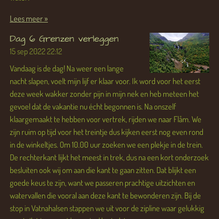
Lees meer »
Dag 6 Grenzen verleggen
15 sep 2022
22:12
Vandaag is de dag! Na weer een lange
nacht slapen, voelt mijn lijf er klaar voor. Ik word voor het eerst
deze week wakker zonder pijn in mijn nek en heb meteen het
gevoel dat de vakantie nu écht begonnen is. Na onszelf
klaargemaakt te hebben voor vertrek, rijden we naar Flåm. We
zijn ruim op tijd voor het treintje dus kijken eerst nog even rond
in de winkeltjes. Om 10.00 uur zoeken we een plekje in de trein.
De rechterkant lijkt het meest in trek, dus na een kort onderzoek
besluiten ook wij om aan die kant te gaan zitten. Dat blijkt een
goede keus te zijn, want we passeren prachtige uitzichten en
watervallen die vooral aan deze kant te bewonderen zijn. Bij de
stop in Vatnahalsen stappen we uit voor de zipline waar gelukkig