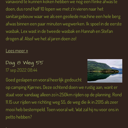
vanavond te kunnen koken hebben we nog een flinke afwas te
doen, dus rond half 10 lopen we met z'n vieren naar het
sanitairgebouw waar we als een geoliede machine een hele berg
afwas binnen een paar minuten wegwerken. Ik spoel in de eerste
wasbak, Lex wast in de tweede wasbak en Hannah en Stefan
drogen af. Alsof we het al jaren doen zo!
Lees meer »
Dag 8 Weg 55
17 sep 2022
08:44
Goed geslapen en vooral heerlijk gedoucht
op camping Kjørnes. Deze ochtend doen we rustig aan, want er
staat voor vandaag alleen zo'n 250km rijden op de planning. Rond
11.15 uur rijden we richting weg 55, de weg die ik in 2015 als zeer
mooi heb bestempeld. Toen vooral wit. Wat zal hij nu voor ons in
petto hebben?