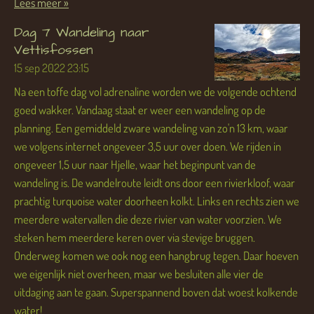
Lees meer »
Dag 7 Wandeling naar
Vettisfossen
15 sep 2022
23:15
Na een toffe dag vol adrenaline worden we de volgende ochtend
goed wakker. Vandaag staat er weer een wandeling op de
planning. Een gemiddeld zware wandeling van zo'n 13 km, waar
we volgens internet ongeveer 3,5 uur over doen. We rijden in
ongeveer 1,5 uur naar Hjelle, waar het beginpunt van de
wandeling is. De wandelroute leidt ons door een rivierkloof, waar
prachtig turquoise water doorheen kolkt. Links en rechts zien we
meerdere watervallen die deze rivier van water voorzien. We
steken hem meerdere keren over via stevige bruggen.
Onderweg komen we ook nog een hangbrug tegen. Daar hoeven
we eigenlijk niet overheen, maar we besluiten alle vier de
uitdaging aan te gaan. Superspannend boven dat woest kolkende
water!