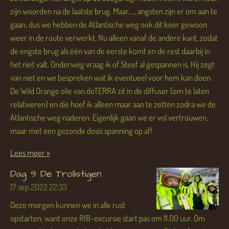
zijn woorden na de laatste brug. Maar...., angsten zijn er om aan te
gaan, dus we hebben de Atlantische weg ook dit keer gewoon
weer in de route verwerkt. Nu alleen vanaf de andere kant, zodat
de engste brug als één van de eerste komt en de rest daarbij in
het niet valt. Onderweg vraag ik of Steef al gespannen is. Hij zegt
van niet en we bespreken wat ik eventueel voor hem kan doen.
De Wild Orange olie van doTERRA zit in de diffuser (om te laten
relativeren) en die hoef ik alleen maar aan te zetten zodra we de
Atlantische weg naderen. Eigenlijk gaan we er vol vertrouwen,
maar met een gezonde dosis spanning op af!
Lees meer »
Dag 9 De Trollstigen
17 sep 2022
22:33
Deze morgen kunnen we in alle rust
opstarten, want onze RIB-excursie start pas om 11.00 uur. Om