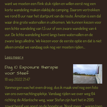
want we moeten een flink stuk rijden en willen eerst nog een
korte wandeling maken vlakbij de camping. Daarom vertrekken
we rond 8 uur naar het startpunt van de route. Åmotan is een dal
waar drie grote watervallen in uitkomen. We kunnen kiezen voor
een lichte wandeling van 1,5 uur of een zware wandeling van 4
uur. De lichte wandeling komt langs twee watervallen en de
zware langs alledrie. We kiezen voor de eerste optie en dat is niet
alleen omdat we vandaag ook nog ver moeten rijden...
Lees meer »
Dag 10 Exposure therapie
voor Steef
18 sep 2022
21:47
Vanmorgen was het even droog, dus ik maak snel nog een foto
van ons overnachtingsplekje. Vandaag rijden we over weg 64
richting de Atlantische weg, waar Stefan zijn hart het in 2015
zowat begaf van angst op de boogbrug. 'Nooit meer...', waren toen