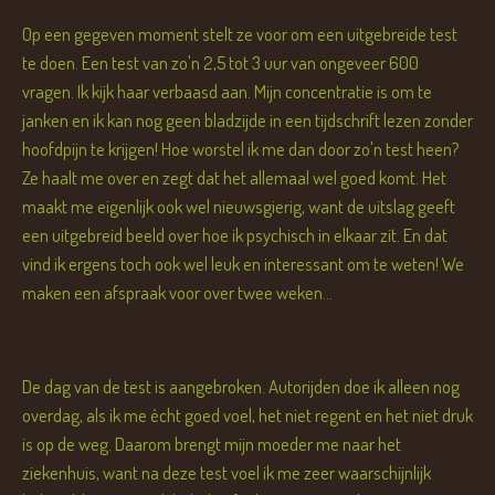
Op een gegeven moment stelt ze voor om een uitgebreide test
te doen. Een test van zo'n 2,5 tot 3 uur van ongeveer 600
vragen. Ik kijk haar verbaasd aan. Mijn concentratie is om te
janken en ik kan nog geen bladzijde in een tijdschrift lezen zonder
hoofdpijn te krijgen! Hoe worstel ik me dan door zo'n test heen?
Ze haalt me over en zegt dat het allemaal wel goed komt. Het
maakt me eigenlijk ook wel nieuwsgierig, want de uitslag geeft
een uitgebreid beeld over hoe ik psychisch in elkaar zit. En dat
vind ik ergens toch ook wel leuk en interessant om te weten! We
maken een afspraak voor over twee weken...
De dag van de test is aangebroken. Autorijden doe ik alleen nog
overdag, als ik me écht goed voel, het niet regent en het niet druk
is op de weg. Daarom brengt mijn moeder me naar het
ziekenhuis, want na deze test voel ik me zeer waarschijnlijk