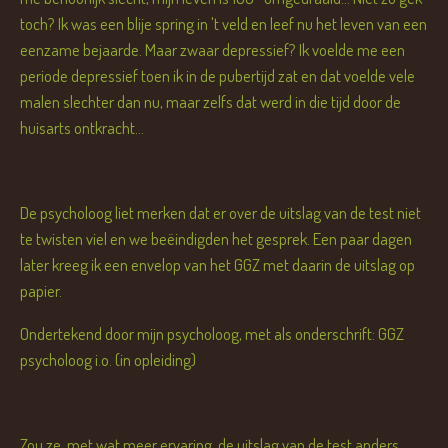
toch? Ik was een blije spring in 't veld en leef nu het leven van een
eenzame bejaarde. Maar zwaar depressief? Ik voelde me een
periode depressief toen ik in de pubertijd zat en dat voelde vele
malen slechter dan nu, maar zelfs dat werd in die tijd door de
huisarts ontkracht...
De psycholoog liet merken dat er over de uitslag van de test niet
te twisten viel en we beëindigden het gesprek. Een paar dagen
later kreeg ik een envelop van het GGZ met daarin de uitslag op
papier.
Ondertekend door mijn psycholoog, met als onderschrift: GGZ
psycholoog i.o. (in opleiding)
Zou ze, met wat meer ervaring, de uitslag van de test anders