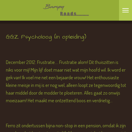
Ga
direct
naar
de
GGZ Psycholoog (in opleiding)
hoofdinhoud
December 2012. Frustratie.... Frustratie alom! Dit thuiszitten is
niks voor mij! Mijn lijf doet maar niet wat mijn hoofd wil. Ik word er
gek van! Ik voel me net een bejaarde vrouw! Het enthousiaste
kleine meisje in mij is er nog wel, alleen loopt ze tegenwoordig tot
haar middel door de modder te ploeteren. Alles gaat zo onwijs
moeizaam! Het maakt me ontzettend boos en verdrietig...
Ferro zit ondertussen bijna non-stop in een pension, omdat ik zijn