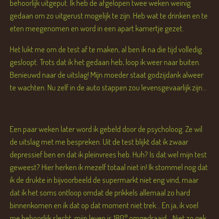
behoorlijk uitgeput. Ik heb de afgelopen twee weken weinig
gedaan om zo uitgerust mogelijk te zijn. Heb wat te drinken en te
eten meegenomen en word in een apart kamertje gezet.
Het lukt me om de test af te maken, al ben ik na die tijd volledig
gesloopt. Trots dat ik het gedaan heb, loop ik weer naar buiten.
Benieuwd naar de uitslag! Mijn moeder staat godzijdank alweer
te wachten. Nu zelf in de auto stappen zou levensgevaarlijk zijn...
Een paar weken later word ik gebeld door de psycholoog. Ze wil
de uitslag met me bespreken. Uit de test blijkt dat ik zwaar
depressief ben en dat ik pleinvrees heb. Huh? Is dat wel mijn test
geweest? Hier herken ik mezelf totaal niet in! Ik stommel nog dat
ik de drukte in bijvoorbeeld de supermarkt niet eng vind, maar
dat ik het soms ontloop omdat de prikkels allemaal zo hard
binnenkomen en ik dat op dat moment niet trek... En ja, ik voel
me behoorlijk slecht, mijn leven is 180° omgedraaid... Niet zo gek