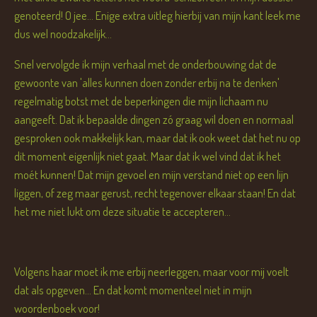
genoteerd! O jee... Enige extra uitleg hierbij van mijn kant leek me
dus wel noodzakelijk...
Snel vervolgde ik mijn verhaal met de onderbouwing dat de
gewoonte van 'alles kunnen doen zonder erbij na te denken'
regelmatig botst met de beperkingen die mijn lichaam nu
aangeeft. Dat ik bepaalde dingen zó graag wil doen en normaal
gesproken ook makkelijk kan, maar dat ik ook weet dat het nu op
dit moment eigenlijk niet gaat. Maar dat ik wel vind dat ik het
moét kunnen! Dat mijn gevoel en mijn verstand niet op een lijn
liggen, of zeg maar gerust, recht tegenover elkaar staan! En dat
het me niet lukt om deze situatie te accepteren...
Volgens haar moet ik me erbij neerleggen, maar voor mij voelt
dat als opgeven... En dat komt momenteel niet in mijn
woordenboek voor!