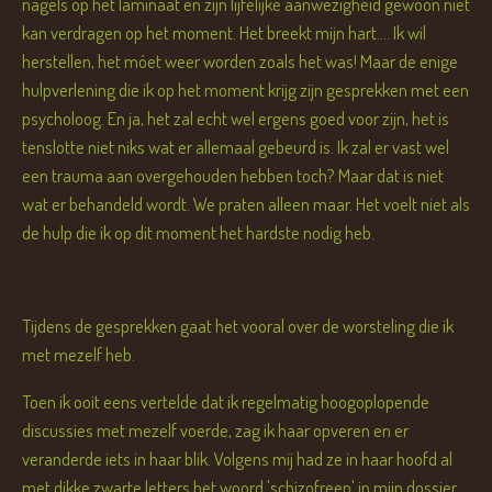
nagels op het laminaat en zijn lijfelijke aanwezigheid gewoon niet
kan verdragen op het moment. Het breekt mijn hart.... Ik wil
herstellen, het móet weer worden zoals het was! Maar de enige
hulpverlening die ik op het moment krijg zijn gesprekken met een
psycholoog. En ja, het zal echt wel ergens goed voor zijn, het is
tenslotte niet niks wat er allemaal gebeurd is. Ik zal er vast wel
een trauma aan overgehouden hebben toch? Maar dat is niet
wat er behandeld wordt. We praten alleen maar. Het voelt niet als
de hulp die ik op dit moment het hardste nodig heb.
Tijdens de gesprekken gaat het vooral over de worsteling die ik
met mezelf heb.
Toen ik ooit eens vertelde dat ik regelmatig hoogoplopende
discussies met mezelf voerde, zag ik haar opveren en er
veranderde iets in haar blik. Volgens mij had ze in haar hoofd al
met dikke zwarte letters het woord 'schizofreen' in mijn dossier