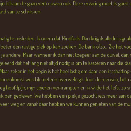
mijn lichaam te gaan vertrouwen ook! Deze ervaring moet ik goed 
rd van te schrikken.
ig te misleiden. Ik noem dat Mindfuck. Dan krijg ik allerlei signal
k beter een rustige plek op kan zoeken. De bank ofzo... Zie het voo
 je andere. Maar wanneer ik dan niet toegeef aan de duivel, dan m
k geleerd dat het lang niet altijd nodig is om te luisteren naar di
. Maar zeker in het begin is het heel lastig om daar een inschatting
innenkomst werd ik meteen overweldigd door de mensen, het r
reeg hoofdpijn, mijn spieren verkrampten en ik wilde het liefst zo 
r ik ben gebleven. We hebben een plekje gezocht iets meer aan
 weer weg en vanaf daar hebben we kunnen genieten van de muz