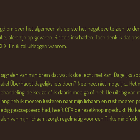
igd om over het algemeen als eerste het negatieve te zien, te d
ie, alert zijn op gevaren. Risico's inschatten. Toch denk ik dat pos
 CFX. En ik zal uitleggen waarom.
 signalen van mijn brein dat wat ik doe, echt niet kan. Dagelijks
uatie! Überhaupt dagelijks iets doen? Nee nee, niet mogelijk... He
handeling, de keuze of ik daarin mee ga of niet. De uitslag van mi
 lang heb ik moeten luisteren naar mijn lichaam en rust moeten pakk
lledig geaccepteerd had, heeft CFX de resetknop ingedrukt. Nu k
gnalen van mijn lichaam, zorgt regelmatig voor een flinke mindfuck!