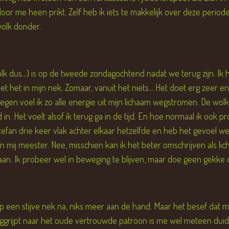
or me heen prikt. Zelf heb ik iets te makkelijk over deze perio
wolk donder.
n wolk dus...) is op de tweede zondagochtend nadat we terug zijn. 
t het in mijn nek. Zomaar, vanuit het niets... Het doet erg zeer en
en voel ik zo alle energie uit mijn lichaam wegstromen. De wolke
 in. Het voelt alsof ik terug ga in de tijd. En hoe normaal ik ook p
Stefan drie keer vlak achter elkaar hetzelfde en heb het gevoel wee
mij meester. Nee, misschien kan ik het beter omschrijven als lichte 
 aan. Ik probeer wel in beweging te blijven, maar doe geen gekke
 een stijve nek na, niks meer aan de hand. Maar het besef dat mijn 
uggrijpt naar het oude vertrouwde patroon is me wel meteen duide