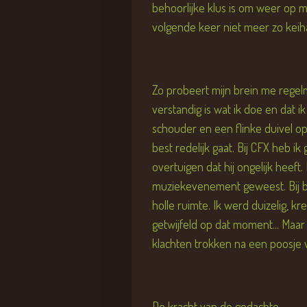
behoorlijke klus is om weer op 
volgende keer niet meer zo keiha
Zo probeert mijn brein me regelmat
verstandig is wat ik doe en dat i
schouder en een flinke duivel op
best redelijk gaat. Bij CFX heb i
overtuigen dat hij ongelijk heeft
muziekevenement geweest. Bij b
holle ruimte. Ik werd duizelig, k
getwijfeld op dat moment... Maa
klachten trokken na een poosje
De kracht van de gedachte