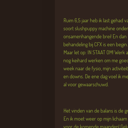
Ruim 6,5 jaar heb ik last gehad v
soort slushpuppy machine onder 
onsamenhangende brei! En dan eve
behandeling bij CFX is een begin.
Maar let op: IN STAAT OM! Werk a
nog keihard werken om me goed te
week naar de fysio, mijn activite
en downs. De ene dag voel ik me 
al voor gewaarschuwd.
Het vinden van de balans is de g
En ik moet weer op mijn lichaam 
voor de komende maanden! Gelukki