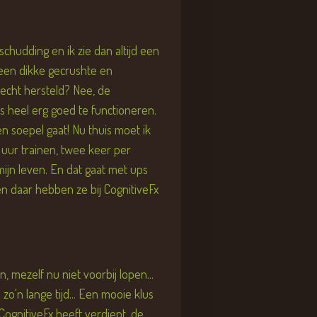
schudding en ik zie dan altijd een
 een dikke gecrushte en
 echt hersteld? Nee, de
lfs heel erg goed te functioneren.
n soepel gaat! Nu thuis moet ik
 uur trainen, twee keer per
mijn leven. En dat gaat met ups
en daar hebben ze bij CognitiveFx
 mezelf nu niet voorbij lopen...
o'n lange tijd... Een mooie klus
ognitiveFx heeft verdiept, de