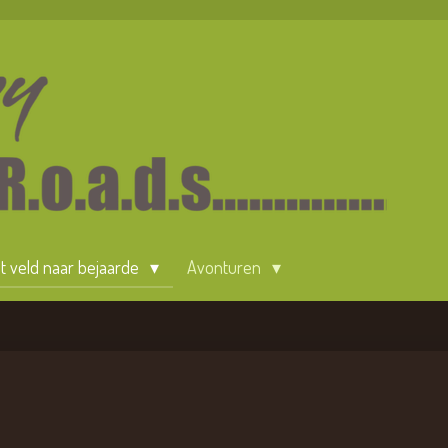
 't veld naar bejaarde
Avonturen