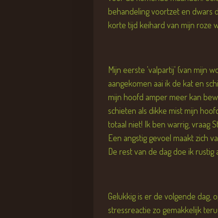
behandeling voortzet en dwars do
korte tijd keihard van mijn roze 
Mijn eerste 'valpartij' (van mij
aangekomen aai ik de kat en schie
mijn hoofd amper meer kan beweg
schieten als dikke mist mijn hoofd
totaal niet! Ik ben warrig, vraag 
Een angstig gevoel maakt zich van 
De rest van de dag doe ik rustig
Gelukkig is er de volgende dag, op
stressreactie zo gemakkelijk ter