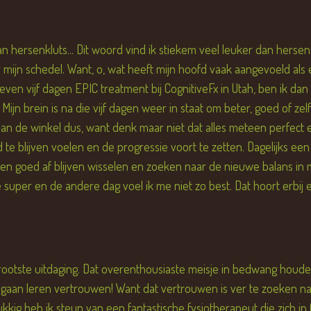
an hersenkluts... Dit woord vind ik stiekem veel leuker dan hersen
mijn schedel. Want, o, wat heeft mijn hoofd vaak aangevoeld als
n vijf dagen EPIC treatment bij CognitiveFx in Utah, ben ik dan
 Mijn brein is na die vijf dagen weer in staat om beter, goed of ze
an de winkel dus, want denk maar niet dat alles meteen perfect e
 blijven voelen en de progressie voort te zetten. Dagelijks een
iten goed af blijven wisselen en zoeken naar de nieuwe balans in 
super en de andere dag voel ik me niet zo best. Dat hoort erbij 
rootste uitdaging. Dat overenthousiaste meisje in bedwang houden,
gaan leren vertrouwen! Want dat vertrouwen is ver te zoeken na z
g heb ik steun van een fantastische fysiotherapeut die zich in C