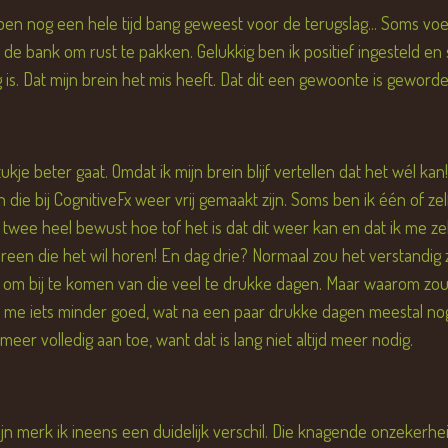
 ben nog een hele tijd bang geweest voor de terugslag... Soms vo
r de bank om rust te pakken. Gelukkig ben ik positief ingesteld e
is. Dat mijn brein het mis heeft. Dat dit een gewoonte is geworde
kje beter gaat. Omdat ik mijn brein blijf vertellen dat het wél ka
 die bij CognitiveFx weer vrij gemaakt zijn. Soms ben ik één of z
twee heel bewust hoe tof het is dat dit weer kan en dat ik me zel
ereen die het wil horen! En dag drie? Normaal zou het verstandig
 om bij te komen van die veel te drukke dagen. Maar waarom zou 
ik me iets minder goed, wat na een paar drukke dagen meestal nog 
 meer volledig aan toe, want dat is lang niet altijd meer nodig.
jn merk ik ineens een duidelijk verschil. Die knagende onzekerheid 