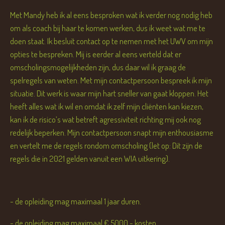
Met Mandy heb ik al eens besproken wat ik verder nog nodig heb
om als coach bij haar te komen werken, dus ik weet wat me te
doen staat. Ik besluit contact op te nemen met het UWV om mijn
opties te bespreken. Mij is eerder al eens verteld dat er
omscholingsmogelijkheden zijn, dus daar wil ik graag de
spelregels van weten. Met mijn contactpersoon bespreek ik mijn
situatie. Dit werk is waar mijn hart sneller van gaat kloppen. Het
heeft alles wat ik wil en omdat ik zelf mijn cliënten kan kiezen,
kan ik de risico’s wat betreft agressiviteit richting mij ook nog
redelijk beperken. Mijn contactpersoon snapt mijn enthousiasme
en vertelt me de regels rondom omscholing (let op: Dit zijn de
regels die in 2021 gelden vanuit een WIA uitkering).
- de opleiding mag maximaal 1 jaar duren.
- de opleiding mag maximaal € 5000,- kosten.