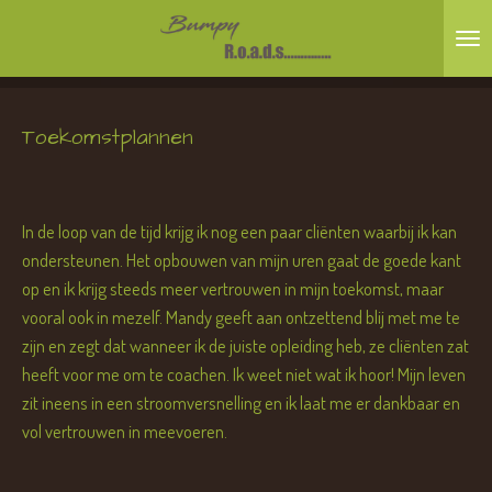
Ga
direct
naar
de
Toekomstplannen
hoofdinhoud
In de loop van de tijd krijg ik nog een paar cliënten waarbij ik kan
ondersteunen. Het opbouwen van mijn uren gaat de goede kant
op en ik krijg steeds meer vertrouwen in mijn toekomst, maar
vooral ook in mezelf. Mandy geeft aan ontzettend blij met me te
zijn en zegt dat wanneer ik de juiste opleiding heb, ze cliënten zat
heeft voor me om te coachen. Ik weet niet wat ik hoor! Mijn leven
zit ineens in een stroomversnelling en ik laat me er dankbaar en
vol vertrouwen in meevoeren.