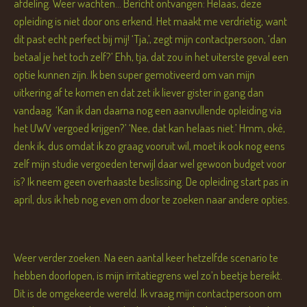
afdeling. Weer wachten... Bericht ontvangen: Helaas, deze
opleiding is niet door ons erkend. Het maakt me verdrietig, want
dit past echt perfect bij mij! ‘Tja,’, zegt mijn contactpersoon, ‘dan
betaal je het toch zelf?’ Ehh, tja, dat zou in het uiterste geval een
optie kunnen zijn. Ik ben super gemotiveerd om van mijn
uitkering af te komen en dat zet ik liever gister in gang dan
vandaag. ‘Kan ik dan daarna nog een aanvullende opleiding via
het UWV vergoed krijgen?’ ‘Nee, dat kan helaas niet.’ Hmm, oké,
denk ik, dus omdat ik zo graag vooruit wil, moet ik ook nog eens
zelf mijn studie vergoeden terwijl daar wel gewoon budget voor
is? Ik neem geen overhaaste beslissing. De opleiding start pas in
april, dus ik heb nog even om door te zoeken naar andere opties.
Weer verder zoeken. Na een aantal keer hetzelfde scenario te
hebben doorlopen, is mijn irritatiegrens wel zo’n beetje bereikt.
Dit is de omgekeerde wereld. Ik vraag mijn contactpersoon om