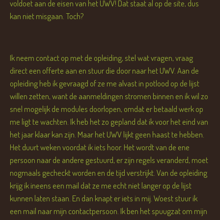
voldoet aan de eisen van het UWV! Dat staat al op de site, dus
kan niet misgaan. Toch?
Ik neem contact op met de opleiding, stel wat vragen, vraag
direct een offerte aan en stuur die door naar het UWV. Aan de
opleiding heb ik gevraagd of ze me alvast in potlood op de lijst
willen zetten, want de aanmeldingen stromen binnen en ik wil zo
snel mogelijk de modules doorlopen, omdat er betaald werk op
me ligt te wachten. Ik heb het zo gepland dat ik voor het eind van
het jaar klaar kan zijn. Maar het UWV lijkt geen haast te hebben.
Het duurt weken voordat ik iets hoor. Het wordt van de ene
persoon naar de andere gestuurd, er zijn regels veranderd, moet
nogmaals gecheckt worden en de tijd verstrijkt. Van de opleiding
krijg ik ineens een mail dat ze me echt niet langer op de lijst
kunnen laten staan. En dan knapt er iets in mij. Woest stuur ik
een mail naar mijn contactpersoon. Ik ben het spuugzat om mijn