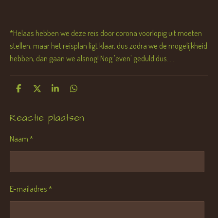
*Helaas hebben we deze reis door corona voorlopig uit moeten
stellen, maar het reisplan ligt klaar, dus zodra we de mogelijkheid
hebben, dan gaan we alsnog! Nog 'even' geduld dus......
D
D
S
D
e
e
h
e
l
e
a
l
Reactie plaatsen
e
l
r
e
n
e
n
Naam *
E-mailadres *