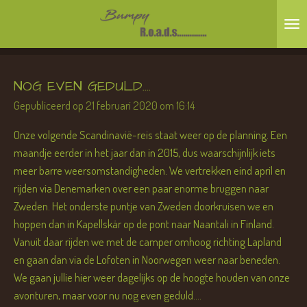
Ga
direct
naar
de
NOG EVEN GEDULD....
hoofdinhoud
Gepubliceerd op 21 februari 2020 om 16:14
Onze volgende Scandinavië-reis staat weer op de planning. Een
maandje eerder in het jaar dan in 2015, dus waarschijnlijk iets
meer barre weersomstandigheden. We vertrekken eind april en
rijden via Denemarken over een paar enorme bruggen naar
Zweden. Het onderste puntje van Zweden doorkruisen we en
hoppen dan in Kapellskär op de pont naar Naantali in Finland.
Vanuit daar rijden we met de camper omhoog richting Lapland
en gaan dan via de Lofoten in Noorwegen weer naar beneden.
We gaan jullie hier weer dagelijks op de hoogte houden van onze
avonturen, maar voor nu nog even geduld....