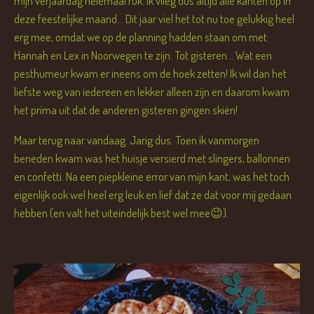
mijn verjaardag helemaal ruk. Ik vlieg dus altijd alle kanten op in
deze feestelijke maand... Dit jaar viel het tot nu toe gelukkig heel
erg mee, omdat we op de planning hadden staan om met
Hannah en Lex in Noorwegen te zijn. Tot gisteren... Wat een
pesthumeur kwam er ineens om de hoek zetten! Ik wil dan het
liefste weg van iedereen en lekker alleen zijn en daarom kwam
het prima uit dat de anderen gisteren gingen skiën!
Maar terug naar vandaag. Jarig dus. Toen ik vanmorgen
beneden kwam was het huisje versierd met slingers, ballonnen
en confetti. Na een piepkleine error van mijn kant, was het toch
eigenlijk ook wel heel erg leuk en lief dat ze dat voor mij gedaan
hebben (en valt het uiteindelijk best wel mee😉).