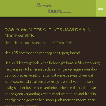
Ga
direct
naar
de
DAG 9 MIJN EERSTE VERJAARDAG IN
hoofdinhoud
NOORWEGEN
Gepubliceerd op 25 december 2024 om 21:50
Het is 25 december en vandaag ben ik jarig! Hoera!
Heel eerlijk gezegd heb ik een behoorlijke haat-liefdeverhouding
met jarig zijn. Ik kan er niet echt een vinger op leggen waardoor
dat nou precies komt. Is het omdat ik me bezwaard voel dat
Kerst sowieso altijd al een drukke tijd is en het voor mensen
lastig is dat er tussen alle familiebezoeken en diners door dan
ook nog een verjaardag gevierd moet worden, of vind ik het in
het algemeen gewoon heel moeilijk als mensen moeite gaan
doen speciaal voor mij?