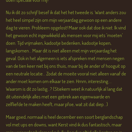
Nu ik dit zo schrijf besef ik dat het het tweede is. Want anders zou
het heel simpel zijn om mijn verjaardag gewoon op een andere
dag te vieren. Probleem opgelost! Maar ook dat doe ik niet. Ik vind
het gewoon echt ingewikkeld als mensen voor mij iets 'moeten'
doen. Tijd vrijmaken, kadootje bedenken, kadootje kopen,
langskomen... Maar dit is niet alleen met mijn verjaardag het
geval. Ook in het algemeen is iets afspreken met mensen negen
van de tien keer niet bij ons thuis, maar bij de ander of hooguit op
een neutrale locatie... Zodat de moeite vooral niet alleen vanaf de
ander moet komen om elkaar te zien. Hmm, interesting....
Waarom is dit zo lastig...? (Stiekem weet ik natuurlijk al lang dat
dit uiteindelijk alles met een gebrek aan eigenwaarde en
zelfliefde te maken heeft, maar pfoe, wat zit dat diep...)
Maar goed, normaal is heel december een soort berglandschap
vol met ups en downs, want Kerst vind ik dus fantastisch, maar