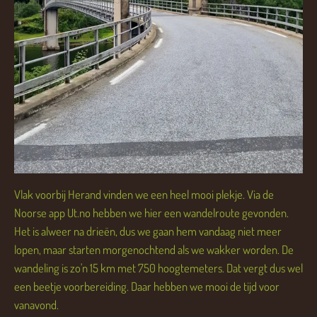
Vlak voorbij Herand vinden we een heel mooi plekje. Via de
Noorse app Ut.no hebben we hier een wandelroute gevonden.
Het is alweer na drieën, dus we gaan hem vandaag niet meer
lopen, maar starten morgenochtend als we wakker worden. De
wandeling is zo'n 15 km met 750 hoogtemeters. Dat vergt dus wel
een beetje voorbereiding. Daar hebben we mooi de tijd voor
vanavond.