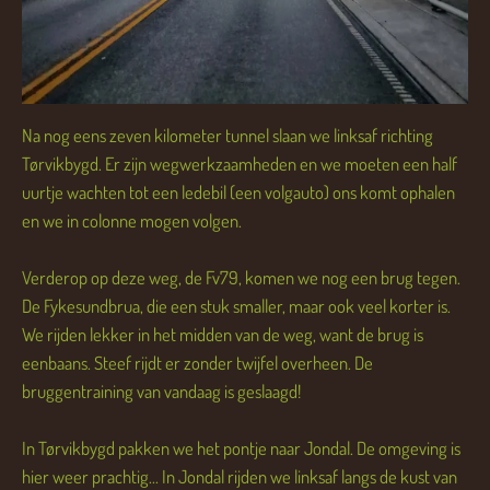
Na nog eens zeven kilometer tunnel slaan we linksaf richting
Tørvikbygd. Er zijn wegwerkzaamheden en we moeten een half
uurtje wachten tot een ledebil (een volgauto) ons komt ophalen
en we in colonne mogen volgen.
Verderop op deze weg, de Fv79, komen we nog een brug tegen.
De Fykesundbrua, die een stuk smaller, maar ook veel korter is.
We rijden lekker in het midden van de weg, want de brug is
eenbaans. Steef rijdt er zonder twijfel overheen. De
bruggentraining van vandaag is geslaagd!
In Tørvikbygd pakken we het pontje naar Jondal. De omgeving is
hier weer prachtig... In Jondal rijden we linksaf langs de kust van