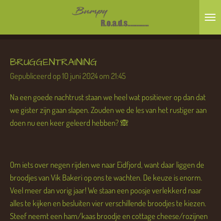
Ga
direct
naar
de
BRUGGENTRAINING
hoofdinhoud
Gepubliceerd op 10 juni 2024 om 21:45
Na een goede nachtrust staan we heel wat positiever op dan dat
we gister zijn gaan slapen. Zouden we de les van het rustiger aan
doen nu een keer geleerd hebben? 🙈
Om iets over negen rijden we naar Eidfjord, want daar liggen de
broodjes van Vik Bakeri op ons te wachten. De keuze is enorm.
Veel meer dan vorig jaar! We staan een poosje verlekkerd naar
alles te kijken en besluiten vier verschillende broodjes te kiezen.
Steef neemt een ham/kaas broodje en cottage cheese/rozijnen