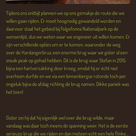
Tijdens ons ontbijt plannen we op ons gemakje de route die we
willen gaan rijden. Er moet hoognodig gewandeld worden en
daarvoor staat het gebied bij Folgefonna Nationalpark op de
wensenlijst, dus we weten waar we ongeveer uit willen komen. Er
zijn verschillende opties om er te komen, waaronder de weg
over de Hardangerbrua, een enorme brug waar we gister al een
sneak peak op gehad hebben. Dit is de brug waar Stefan in 2015
bijna een hartverzakking door kreeg, omdat hij er écht niet
overheen durfde en we via een binnenbergse rotonde toch per
ongeluk bijna de afslag richting de brug namen. Dikke paniek was
het toen!
Gister zei hij dat hij eigenlijk wel over die brug wilde, maar
vandaag was daar toch ineens de spanning weer. Het is de eerste
serieuze brug die we rijden en dan meteen echt een hele flinke...