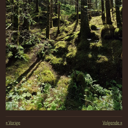
«
Vorige
Volgende
»