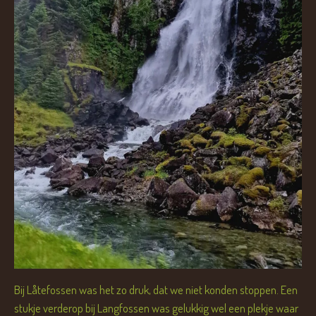
Bij Låtefossen was het zo druk, dat we niet konden stoppen. Een
stukje verderop bij Langfossen was gelukkig wel een plekje waar