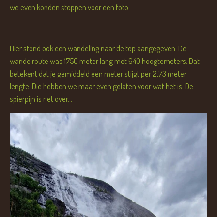
we even konden stoppen voor een foto.
Hier stond ook een wandeling naar de top aangegeven. De
wandelroute was 1750 meter lang met 640 hoogtemeters. Dat
betekent dat je gemiddeld een meter stijgt per 2,73 meter
lengte. Die hebben we maar even gelaten voor wat het is. De
spierpijn is net over...