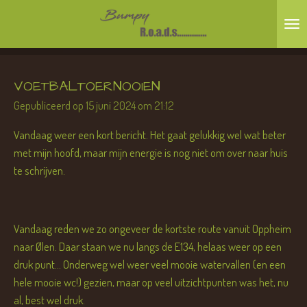
Ga
direct
naar
de
VOETBALTOERNOOIEN
hoofdinhoud
Gepubliceerd op 15 juni 2024 om 21:12
Vandaag weer een kort bericht. Het gaat gelukkig wel wat beter
met mijn hoofd, maar mijn energie is nog niet om over naar huis
te schrijven.
Vandaag reden we zo ongeveer de kortste route vanuit Oppheim
naar Ølen. Daar staan we nu langs de E134, helaas weer op een
druk punt... Onderweg wel weer veel mooie watervallen (en een
hele mooie wc!) gezien, maar op veel uitzichtpunten was het, nu
al, best wel druk.