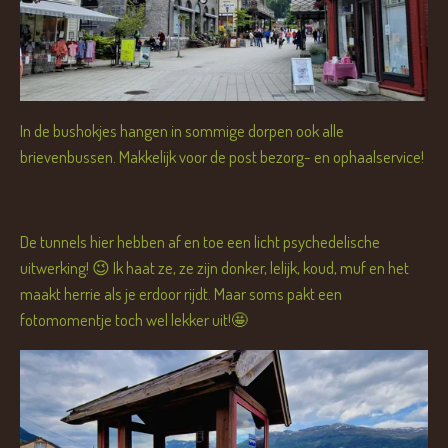
In de bushokjes hangen in sommige dorpen ook alle
brievenbussen. Makkelijk voor de post bezorg- en ophaalservice!
De tunnels hier hebben af en toe een licht psychedelische
uitwerking! 😉 Ik haat ze, ze zijn donker, lelijk, koud, muf en het
maakt herrie als je erdoor rijdt. Maar soms pakt een
fotomomentje toch wel lekker uit!🤩