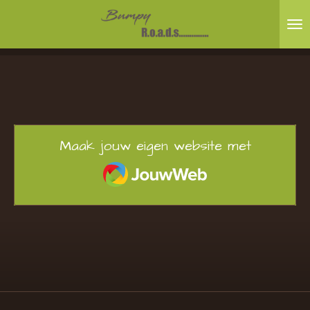
Ga
direct
naar
de
hoofdinhoud
Maak jouw eigen website met
JouwWeb