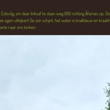
idsvåg, om daar linksaf te slaan weg 660 richting Åfarnes op. D
 ogen uitkijken! De zon schijnt, het water is knalblauw en kraak
erte naar ons lonken.