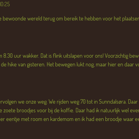
10:25
 bewoonde wereld terug om bereik te hebben voor het plaatsen v
.30 uur wakker. Dat is flink uitslapen voor ons! Voorzichtig 
 de hike van gisteren. Het bewegen lukt nog, maar hier en daar vo
 vervolgen we onze weg. We rijden weg 70 tot in Sunndalsøra. D
ke zoete broodjes voor bij de koffie. Daar had ik natuurlijk wel 
ad er eentje met room en kardemom en ik had een broodje waar e