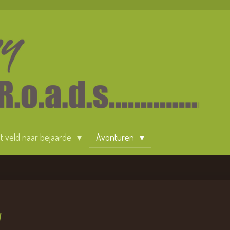
 't veld naar bejaarde
Avonturen
W