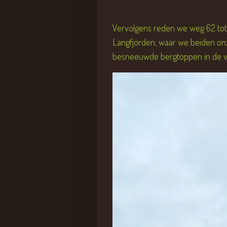
Vervolgens reden we weg 62 tot E
Langfjorden, waar we beiden onze
besneeuwde bergtoppen in de v