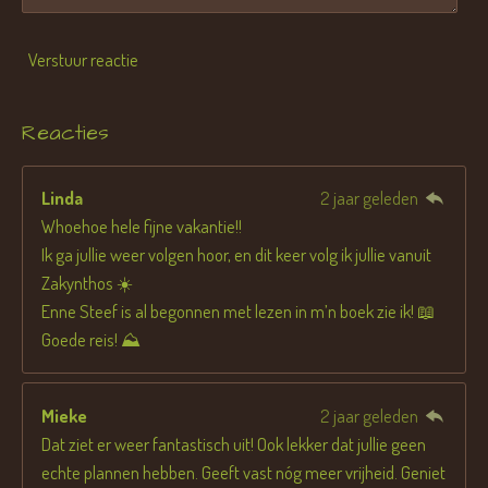
Verstuur reactie
Reacties
Linda
2 jaar geleden
Whoehoe hele fijne vakantie!!
Ik ga jullie weer volgen hoor, en dit keer volg ik jullie vanuit
Zakynthos ☀️
Enne Steef is al begonnen met lezen in m’n boek zie ik! 📖
Goede reis! ⛰️
Mieke
2 jaar geleden
Dat ziet er weer fantastisch uit! Ook lekker dat jullie geen
echte plannen hebben. Geeft vast nóg meer vrijheid. Geniet