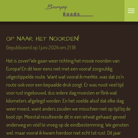
Ga
direct
naar
de
OP NAAR HET NOORDEN!
hoofdinhoud
Gepubliceerd op 1 juni 2024 om 21:18
Het is zover! We gaan weer richting het mooie noorden van
Europa! En dit keer eens niet met een vooraf zorgvuldig
uitgestippelde route. Want wat vooral ik merkte, was dat zo'n
route ook voor een bepaalde druk zorgt. Er was nooit veel tijd
voor rust ingebouwd, dus iedere dag moesten er flink wat
kilometers afgelegd worden. En het voelde alsof dat elke dag
weer moest, want anders zouden we misschien niet op tijd bij de
boot zijn. Meestal resulteerde dit in een ietwat gehaast gevoel
onderweg en véél te vroeg op de eindbestemming. We genoten
wel, maar vooral ik kwam hierdoor niet echt tot rust. Dit jaar