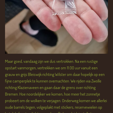
Maar goed, vandaag zijn we dus vertrokken. Na een rustige
opstart vanmorgen, vertrekken we om 11.00 uur vanuit een
grauw en grijs Bleiswijk richting Wilster om daar hopelijk op een
fijne camperplek te kunnen overnachten. We rijden via Zwolle
richting Klazienaveen en gaan daar de grens over richting
Bremen. Hoe noordelijker we komen, hoe meer het zonnetje
probeert om de wolken te verjagen. Onderweg komen we allerlei
oude barrels tegen, volgeplakt met stickers, reservewielen op