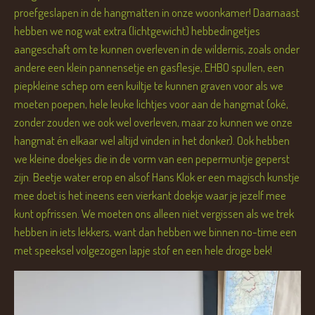
proefgeslapen in de hangmatten in onze woonkamer! Daarnaast
hebben we nog wat extra (lichtgewicht) hebbedingetjes
aangeschaft om te kunnen overleven in de wildernis, zoals onder
andere een klein pannensetje en gasflesje, EHBO spullen, een
piepkleine schep om een kuiltje te kunnen graven voor als we
moeten poepen, hele leuke lichtjes voor aan de hangmat (oké,
zonder zouden we ook wel overleven, maar zo kunnen we onze
hangmat én elkaar wel altijd vinden in het donker). Ook hebben
we kleine doekjes die in de vorm van een pepermuntje geperst
zijn. Beetje water erop en alsof Hans Klok er een magisch kunstje
mee doet is het ineens een vierkant doekje waar je jezelf mee
kunt opfrissen. We moeten ons alleen niet vergissen als we trek
hebben in iets lekkers, want dan hebben we binnen no-time een
met speeksel volgezogen lapje stof en een hele droge bek!