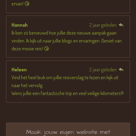
ervan! 😘
Hannah
2 jaar geleden
Ik ben zó benieuwd hoe jullie deze nieuwe aanpak gaan
vinden. Ik kijk uit naar jullie blogs en ervaringen. Geniet van
deze mooie reis! 😘
Heleen
2 jaar geleden
Vind het heel leuk om jullie reisverslag te lezen en kijk uit
naar het vervolg
Wens jullie een fantastische trip en veel veilige kilometers!!!
Maak jouw eigen website met