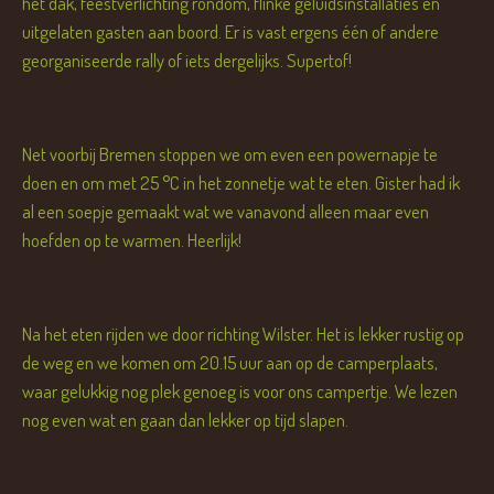
het dak, feestverlichting rondom, flinke geluidsinstallaties en
uitgelaten gasten aan boord. Er is vast ergens één of andere
georganiseerde rally of iets dergelijks. Supertof!
Net voorbij Bremen stoppen we om even een powernapje te
doen en om met 25 °C in het zonnetje wat te eten. Gister had ik
al een soepje gemaakt wat we vanavond alleen maar even
hoefden op te warmen. Heerlijk!
Na het eten rijden we door richting Wilster. Het is lekker rustig op
de weg en we komen om 20.15 uur aan op de camperplaats,
waar gelukkig nog plek genoeg is voor ons campertje. We lezen
nog even wat en gaan dan lekker op tijd slapen.