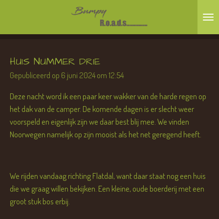
Ga
direct
naar
de
HUIS NUMMER DRIE
hoofdinhoud
Gepubliceerd op 6 juni 2024 om 12:54
Deze nacht word ik een paar keer wakker van de harde regen op
het dak van de camper. De komende dagen is er slecht weer
voorspeld en eigenlijk zijn we daar best blij mee. We vinden
Noorwegen namelijk op zijn mooist als het net geregend heeft.
We rijden vandaag richting Flatdal, want daar staat nog een huis
die we graag willen bekijken. Een kleine, oude boerderij met een
groot stuk bos erbij.