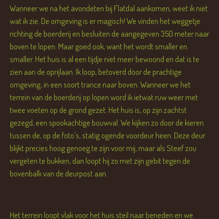
Wanneer we na het avondeten bij Flatdal aankomen, weet ik niet
wat ik zie. De omgeving is er magisch! We vinden het weggetje
richting de boerderij en besluiten de aangegeven 350 meter naar
boven te lopen. Maar goed ook, want het wordt smaller en
smaller. Het huis is al een tijdje niet meer bewoond en dat is te
zien aan de oprijlaan. Ik loop, betoverd door de prachtige
omgeving, in een soort trance naar boven. Wanneer we het
terrein van de boerderij op lopen word ik ietwat ruw weer met
twee voeten op de grond gezet. Het huis is, op zijn zachtst
gezegd, een spookachtige bouwval. We kijken zo door de kieren
tussen de, op de foto's, statig ogende voordeur heen. Deze deur
blijkt precies hoog genoeg te zijn voor mij, maar als Steef zou
vergeten te bukken, dan loopt hij zo met zijn gebit tegen de
bovenbalk van de deurpost aan.
Het terrein loopt vlak voor het huis steil naar beneden en we