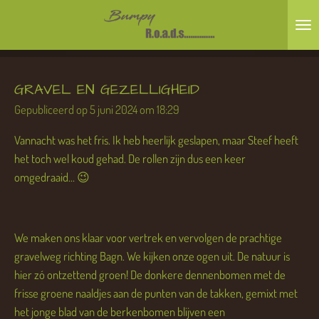
Ga
direct
naar
de
GRAVEL EN GEZELLIGHEID
hoofdinhoud
Gepubliceerd op 5 juni 2024 om 18:29
Vannacht was het fris. Ik heb heerlijk geslapen, maar Steef heeft
het toch wel koud gehad. De rollen zijn dus een keer
omgedraaid... 😉
We maken ons klaar voor vertrek en vervolgen de prachtige
gravelweg richting Bagn. We kijken onze ogen uit. De natuur is
hier zó ontzettend groen! De donkere dennenbomen met de
frisse groene naaldjes aan de punten van de takken, gemixt met
het jonge blad van de berkenbomen blijven een