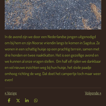
In de avond zijn we door een Nederlandse jongen uitgenodigd
om bij hem en zijn Noorse vriendin langs te komen in Sagstua. Ze
wonen in een schattig huisje op een prachtig terrein, samen met
drie honden en twee naaktkatten. Het is een gezellige avond en
we kunnen al onze vragen stellen. Om half elf rijden we dankbaar
en vol nieuwe inzichten weg bij hun huisje, het steile paadje
omhoog richting de weg. Dat doet het campertje toch maar weer
even!
«
Vorige
Volgende
»
D
D
S
D