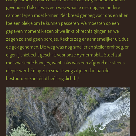
gevonden. Ook dit was een weg waar je niet nog een andere
camper tegen moet komen. Nèt breed genoeg voor ons en af en
toe een plekje om te kunnen passeren. We moesten op een
gegeven moment kiezen of we links of rechts gingen en we
zagen zo snel geen bordjes. Rechts zag er aannemelijker uit, dus
de gok genomen. Die weg was nog smaller en steiler omhoog, en
eigenlijk niet echt geschikt voor onze Hymermobil... Steef zat
met zwetende handjes, want links was een afgrond die steeds
dieper werd. En op zo'n smalle weg zit je er dan aan de
bestuurderskant écht héél erg dichtbij!