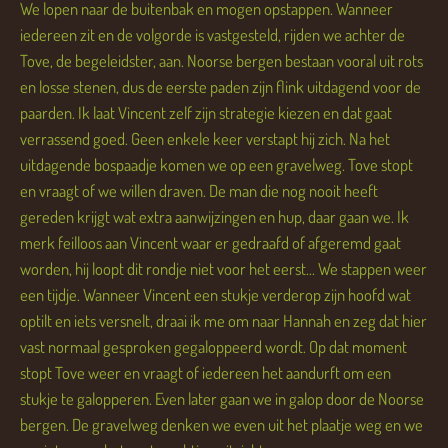
We lopen naar de buitenbak en mogen opstappen. Wanneer
iedereen zit en de volgorde is vastgesteld, rijden we achter de
Tove, de begeleidster, aan. Noorse bergen bestaan vooral uit rots
en losse stenen, dus de eerste paden zijn flink uitdagend voor de
paarden. Ik laat Vincent zelf zijn strategie kiezen en dat gaat
verrassend goed. Geen enkele keer verstapt hij zich. Na het
uitdagende bospaadje komen we op een gravelweg. Tove stopt
en vraagt of we willen draven. De man die nog nooit heeft
gereden krijgt wat extra aanwijzingen en hup, daar gaan we. Ik
merk feilloos aan Vincent waar er gedraafd of afgeremd gaat
worden, hij loopt dit rondje niet voor het eerst... We stappen weer
een tijdje. Wanneer Vincent een stukje verderop zijn hoofd wat
optilt en iets versnelt, draai ik me om naar Hannah en zeg dat hier
vast normaal gesproken gegaloppeerd wordt. Op dat moment
stopt Tove weer en vraagt of iedereen het aandurft om een
stukje te galopperen. Even later gaan we in galop door de Noorse
bergen. De gravelweg denken we even uit het plaatje weg en we