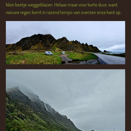
klein beetje weggeblazen. Helaas maar voor korte duur, want
nieuwe regen komt in razend tempo van overzee onze kant op.