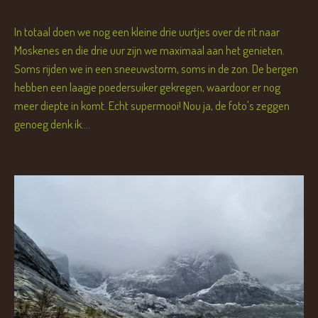
In totaal doen we nog een kleine drie uurtjes over de rit naar
Moskenes en die drie uur zijn we maximaal aan het genieten.
Soms rijden we in een sneeuwstorm, soms in de zon. De bergen
hebben een laagje poedersuiker gekregen, waardoor er nog
meer diepte in komt. Echt supermooi! Nou ja, de foto's zeggen
genoeg denk ik....