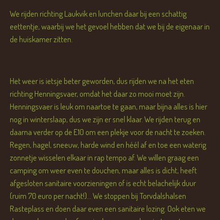
We rijden richting Laukvik en lunchen daar bij een schattig
eettentje, waarbij we het gevoel hebben dat we bij de eigenaar in
de huiskamer zitten.
Het weer is ietsje beter geworden, dus rijden we na het eten
richting Henningsvaer, omdat het daar zo mooi moet zijn.
Henningsvaer is leuk om naartoe te gaan, maar bijna alles is hier
nog in winterslaap, dus we zijn er snel klaar. We rijden terug en
daarna verder op de E10 om een plekje voor de nacht te zoeken.
Regen, hagel, sneeuw, harde wind en héél af en toe een waterig
zonnetje wisselen elkaar in rap tempo af. We willen graag een
camping om weer even te douchen, maar alles is dicht, heeft
afgesloten sanitaire voorzieningen of is echt belachelijk duur
(ruim 70 euro per nacht!)... We stoppen bij Torvdalshalsen
Rasteplass en doen daar even een sanitaire lozing. Ook eten we