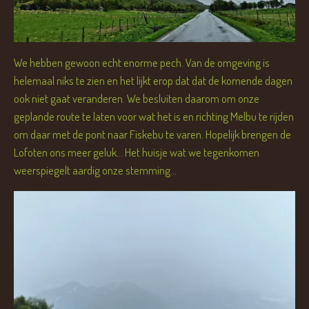
We hebben gewoon echt enorme pech. Van de omgeving is
helemaal niks te zien en het lijkt erop dat dat de komende dagen
ook niet gaat veranderen. We besluiten daarom om onze
geplande route te laten voor wat het is en richting Melbu te rijden
om daar met de pont naar Fiskebu te varen. Hopelijk brengen de
Lofoten ons meer geluk... Het huisje wat we tegenkomen
weerspiegelt aardig onze stemming...