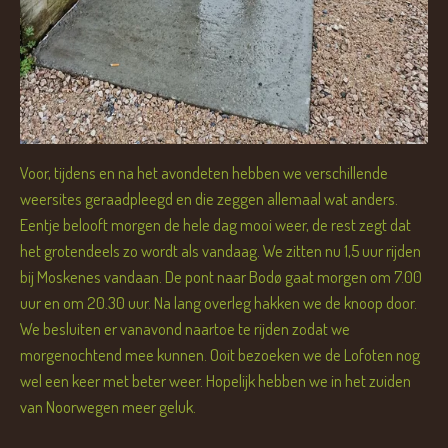
Voor, tijdens en na het avondeten hebben we verschillende
weersites geraadpleegd en die zeggen allemaal wat anders.
Eentje belooft morgen de hele dag mooi weer, de rest zegt dat
het grotendeels zo wordt als vandaag. We zitten nu 1,5 uur rijden
bij Moskenes vandaan. De pont naar Bodø gaat morgen om 7.00
uur en om 20.30 uur. Na lang overleg hakken we de knoop door.
We besluiten er vanavond naartoe te rijden zodat we
morgenochtend mee kunnen. Ooit bezoeken we de Lofoten nog
wel een keer met beter weer. Hopelijk hebben we in het zuiden
van Noorwegen meer geluk.