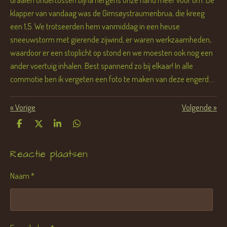
klapper van vandaag was de Gimsøystraumenbrua, die kreeg
een 1,5. We trotseerden hem vanmiddag in een heuse
sneeuwstorm met gierende zijwind, er waren werkzaamheden,
waardoor er een stoplicht op stond en we moesten ook nog een
ander voertuig inhalen. Best spannend zo bij elkaar! In alle
commotie ben ik vergeten een foto te maken van deze engerd....
«
Vorige
Volgende
»
D
D
S
D
e
e
h
e
l
e
a
l
Reactie plaatsen
e
l
r
e
n
e
n
Naam *