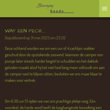
Ga
direct
naar
de
WAT EEN PECH......
hoofdinhoud
Gepubliceerd op 31 mei 2023 om 23:20
Deze ochtend worden we om een uur of 4 zachtjes wakker
geschud door de opstekende zeewind. Wanneer de camper een
poosje later steeds harder begint te schudden en het dakluik
geluiden maakt alsof hij het niet heel lang meer volhoudt om aan
de camper vast te blijven zitten, besluiten we ons maar klaar te
maken voor vertrek.
Om 6.30 uur (!) rijden we van ons prachtige plekje weg. Eén
voordeel, de harde wind heeft de laaghangende bewolking een