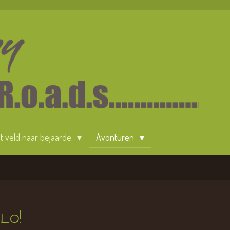
 't veld naar bejaarde
Avonturen
LO!