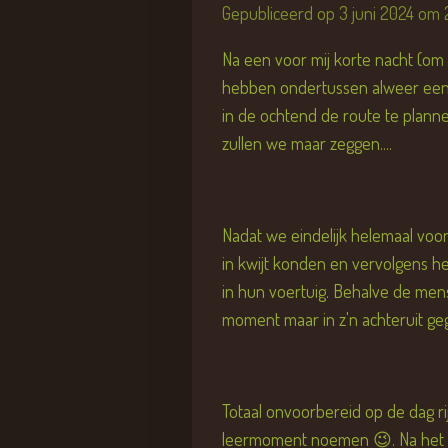
Gepubliceerd op 3 juni 2024 om 
Na een voor mij korte nacht (om 4
hebben ondertussen alweer een 
in de ochtend de route te planne
zullen we maar zeggen....
Nadat we eindelijk helemaal voo
in kwijt konden en vervolgens h
in hun voertuig. Behalve de men
moment maar in z'n achteruit ge
Totaal onvoorbereid op de dag r
leermoment noemen 😉. Na het v