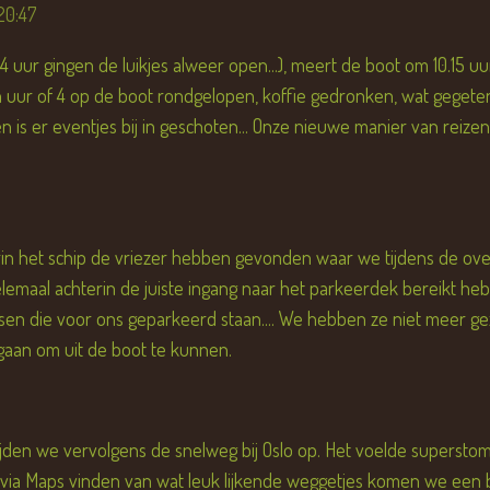
20:47
 uur gingen de luikjes alweer open...), meert de boot om 10.15 uu
uur of 4 op de boot rondgelopen, koffie gedronken, wat geget
n is er eventjes bij in geschoten... Onze nieuwe manier van reizen
rin het schip de vriezer hebben gevonden waar we tijdens de ov
elemaal achterin de juiste ingang naar het parkeerdek bereikt he
sen die voor ons geparkeerd staan.... We hebben ze niet meer ge
gaan om uit de boot te kunnen.
ijden we vervolgens de snelweg bij Oslo op. Het voelde supersto
ia Maps vinden van wat leuk lijkende weggetjes komen we een bo